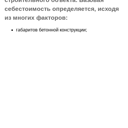
себестоимость определяется, исходя
из многих факторов:
габаритов бетонной конструкции;
специфики, марки и прочности бетона;
состояния и типа грунта;
выбранных инженерных работ.
Для спортивных, промышленных площадок, заводов,
складов и других габаритных зданий требуется более
прочные и толстые плиты перекрытий. Для подготовки
и проведения бетонных работ мы привлекаем
профильную спецтехнику, которая значительно
сокращает время бетонирования. При этом, чем
сложнее опорная конструкция, тем выше
себестоимость возведения.